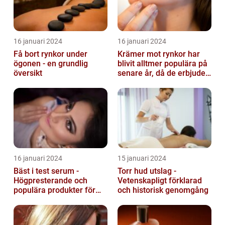
16 januari 2024
16 januari 2024
Få bort rynkor under
Krämer mot rynkor har
ögonen - en grundlig
blivit alltmer populära på
översikt
senare år, då de erbjuder
en bekväm och enkel
lösni...
16 januari 2024
15 januari 2024
Bäst i test serum -
Torr hud utslag -
Högpresterande och
Vetenskapligt förklarad
populära produkter för
och historisk genomgång
hudvård