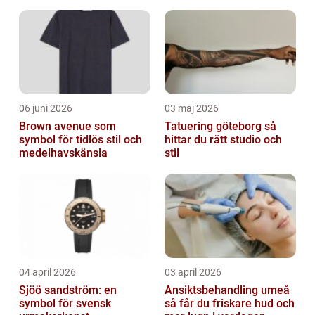
konsistensen och färgen på maträtter.
Primern kan vara i ...
06 juni 2026
03 maj 2026
Brown avenue som
Tatuering göteborg så
symbol för tidlös stil och
hittar du rätt studio och
medelhavskänsla
stil
04 april 2026
03 april 2026
Sjöö sandström: en
Ansiktsbehandling umeå
symbol för svensk
så får du friskare hud och