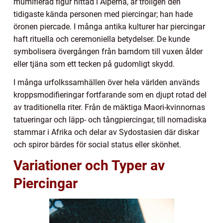
mumifierad figur hittad i Alperna, är troligen den
tidigaste kända personen med piercingar; han hade
öronen piercade. I många antika kulturer har piercingar
haft rituella och ceremoniella betydelser. De kunde
symbolisera övergången från barndom till vuxen ålder
eller tjäna som ett tecken på gudomligt skydd.
I många urfolkssamhällen över hela världen används
kroppsmodifieringar fortfarande som en djupt rotad del
av traditionella riter. Från de mäktiga Maori-kvinnornas
tatueringar och läpp- och tångpiercingar, till nomadiska
stammar i Afrika och delar av Sydostasien där diskar
och spiror bärdes för social status eller skönhet.
Variationer och Typer av
Piercingar