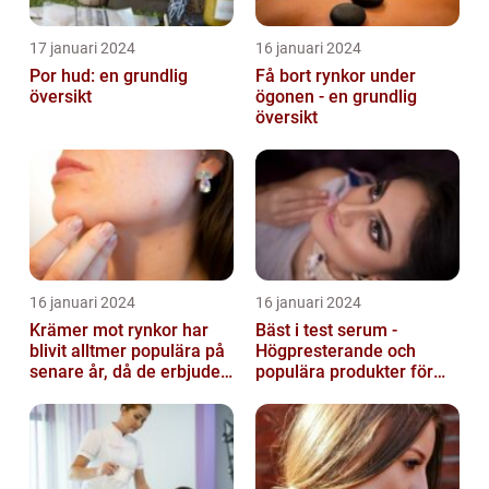
17 januari 2024
16 januari 2024
Por hud: en grundlig
Få bort rynkor under
översikt
ögonen - en grundlig
översikt
16 januari 2024
16 januari 2024
Krämer mot rynkor har
Bäst i test serum -
blivit alltmer populära på
Högpresterande och
senare år, då de erbjuder
populära produkter för
en bekväm och enkel
hudvård
lösni...