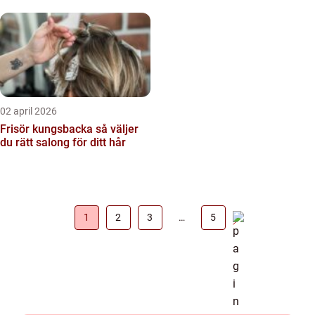
02 april 2026
Frisör kungsbacka så väljer
du rätt salong för ditt hår
1
2
3
…
5