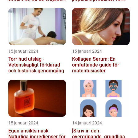
en bekväm och enkel
hudvård
lösni...
15 januari 2024
15 januari 2024
Torr hud utslag -
Kollagen Serum: En
Vetenskapligt förklarad
omfattande guide för
och historisk genomgång
matentusiaster
15 januari 2024
14 januari 2024
Egen ansiktsmask:
[Skriv in den
Naturliga ingredienser för
övergripande, grundliga