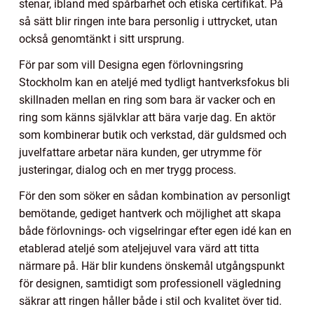
stenar, ibland med spårbarhet och etiska certifikat. På
så sätt blir ringen inte bara personlig i uttrycket, utan
också genomtänkt i sitt ursprung.
För par som vill Designa egen förlovningsring
Stockholm kan en ateljé med tydligt hantverksfokus bli
skillnaden mellan en ring som bara är vacker och en
ring som känns självklar att bära varje dag. En aktör
som kombinerar butik och verkstad, där guldsmed och
juvelfattare arbetar nära kunden, ger utrymme för
justeringar, dialog och en mer trygg process.
För den som söker en sådan kombination av personligt
bemötande, gediget hantverk och möjlighet att skapa
både förlovnings- och vigselringar efter egen idé kan en
etablerad ateljé som ateljejuvel vara värd att titta
närmare på. Här blir kundens önskemål utgångspunkt
för designen, samtidigt som professionell vägledning
säkrar att ringen håller både i stil och kvalitet över tid.