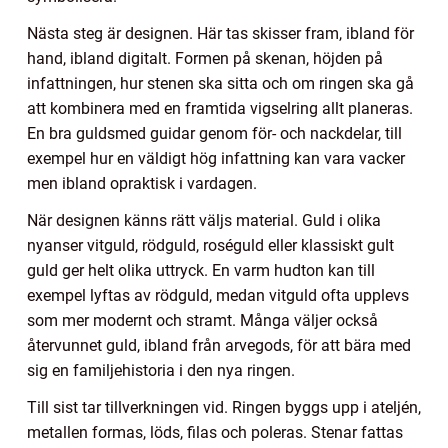
Nästa steg är designen. Här tas skisser fram, ibland för
hand, ibland digitalt. Formen på skenan, höjden på
infattningen, hur stenen ska sitta och om ringen ska gå
att kombinera med en framtida vigselring allt planeras.
En bra guldsmed guidar genom för- och nackdelar, till
exempel hur en väldigt hög infattning kan vara vacker
men ibland opraktisk i vardagen.
När designen känns rätt väljs material. Guld i olika
nyanser vitguld, rödguld, roséguld eller klassiskt gult
guld ger helt olika uttryck. En varm hudton kan till
exempel lyftas av rödguld, medan vitguld ofta upplevs
som mer modernt och stramt. Många väljer också
återvunnet guld, ibland från arvegods, för att bära med
sig en familjehistoria i den nya ringen.
Till sist tar tillverkningen vid. Ringen byggs upp i ateljén,
metallen formas, löds, filas och poleras. Stenar fattas