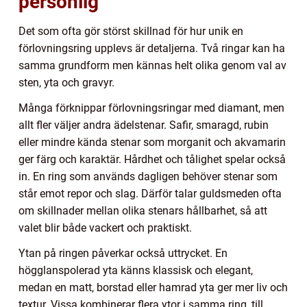
personlig
Det som ofta gör störst skillnad för hur unik en
förlovningsring upplevs är detaljerna. Två ringar kan ha
samma grundform men kännas helt olika genom val av
sten, yta och gravyr.
Många förknippar förlovningsringar med diamant, men
allt fler väljer andra ädelstenar. Safir, smaragd, rubin
eller mindre kända stenar som morganit och akvamarin
ger färg och karaktär. Hårdhet och tålighet spelar också
in. En ring som används dagligen behöver stenar som
står emot repor och slag. Därför talar guldsmeden ofta
om skillnader mellan olika stenars hållbarhet, så att
valet blir både vackert och praktiskt.
Ytan på ringen påverkar också uttrycket. En
högglanspolerad yta känns klassisk och elegant,
medan en matt, borstad eller hamrad yta ger mer liv och
textur. Vissa kombinerar flera ytor i samma ring, till