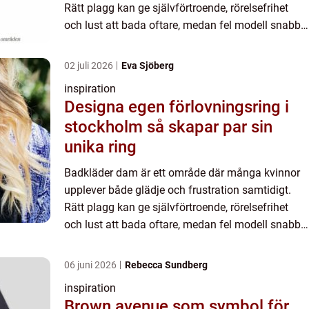
Rätt plagg kan ge självförtroende, rörelsefrihet
och lust att bada oftare, medan fel modell snabbt
leder till obehag och osäker känsla. Genom att
välja medv...
02 juli 2026
Eva Sjöberg
inspiration
Designa egen förlovningsring i
stockholm så skapar par sin
unika ring
Badkläder dam är ett område där många kvinnor
upplever både glädje och frustration samtidigt.
Rätt plagg kan ge självförtroende, rörelsefrihet
och lust att bada oftare, medan fel modell snabbt
leder till obehag och osäker känsla. Genom att
välja medv...
06 juni 2026
Rebecca Sundberg
inspiration
Brown avenue som symbol för