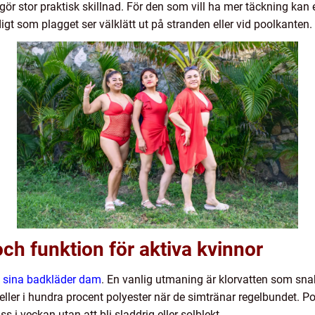
ör stor praktisk skillnad. För den som vill ha mer täckning kan 
t som plagget ser välklätt ut på stranden eller vid poolkanten.
och funktion för aktiva kvinnor
 sina badkläder dam
. En vanlig utmaning är klorvatten som snab
ler i hundra procent polyester när de simtränar regelbundet. Polye
 i veckan utan att bli sladdrig eller solblekt.