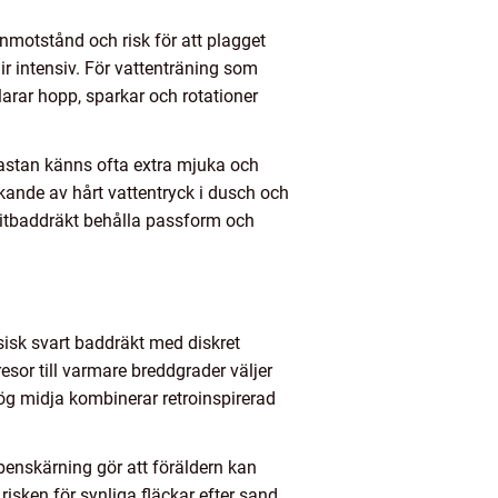
nmotstånd och risk för att plagget
ir intensiv. För vattenträning som
arar hopp, sparkar och rotationer
lastan känns ofta extra mjuka och
ikande av hårt vattentryck i dusch och
oritbaddräkt behålla passform och
ssisk svart baddräkt med diskret
esor till varmare breddgrader väljer
hög midja kombinerar retroinspirerad
benskärning gör att föräldern kan
risken för synliga fläckar efter sand,