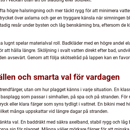
a högre halsringning och mer täckt rygg för att minimera vatte
r trycket över axlarna och ger en tryggare känsla när simningen bl
adig resår under bysten och låg benskärning bra, eftersom de kl
 lugnt spelar materialval roll. Badkläder med en högre andel e
 att hålla längre. Sköljning i svalt vatten direkt efter bad, undv
ngden avsevärt. Genom att följa skötselråd på lappen kan en fav
fällen och smarta val för vardagen
 trendfärger, utan om hur plagget känns i varje situation. En kla
tt basplagg som passar i simhallen, på spa och på stranden. För r
yck eller klara färger som syns tydligt i vattnet. En bikini med 
vilket många uppskattar vid längre dagar på stranden.
nkta val. En baddräkt med säkra axelband, stabil rygg och låg 
t oroa sig för plagget. Många väljer mörkare färger för att minska 