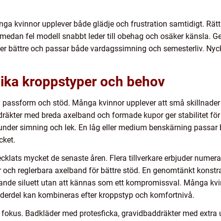
a kvinnor upplever både glädje och frustration samtidigt. Rätt 
e, medan fel modell snabbt leder till obehag och osäker känsla. G
tter bättre och passar både vardagssimning och semesterliv. Nycke
lika kroppstyper och behov
assform och stöd. Många kvinnor upplever att små skillnader i 
ddräkter med breda axelband och formade kupor ger stabilitet för
ats under simning och lek. En låg eller medium benskärning passar
cket.
vecklats mycket de senaste åren. Flera tillverkare erbjuder nume
r och reglerbara axelband för bättre stöd. En genomtänkt konstr
ande siluett utan att kännas som ett kompromissval. Många kvin
 underdel kan kombineras efter kroppstyp och komfortnivå.
et fokus. Badkläder med protesficka, gravidbaddräkter med ext