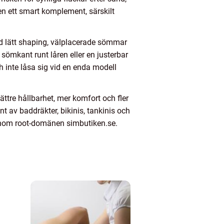
en ett smart komplement, särskilt
ed lätt shaping, välplacerade sömmar
sömkant runt låren eller en justerbar
h inte låsa sig vid en enda modell
tre hållbarhet, mer komfort och fler
t av baddräkter, bikinis, tankinis och
 genom root-domänen simbutiken.se.