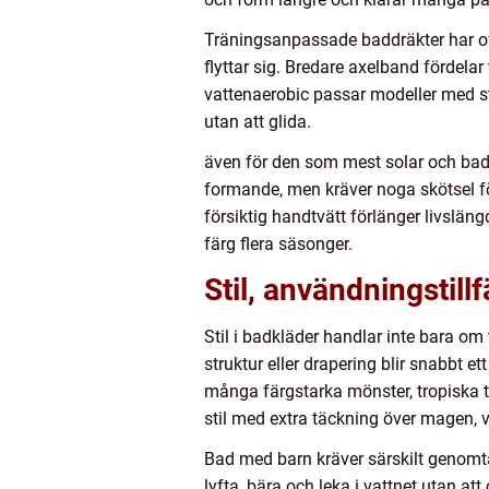
Träningsanpassade baddräkter har oft
flyttar sig. Bredare axelband fördela
vattenaerobic passar modeller med st
utan att glida.
även för den som mest solar och bada
formande, men kräver noga skötsel för
försiktig handtvätt förlänger livslä
färg flera säsonger.
Stil, användningstill
Stil i badkläder handlar inte bara om
struktur eller drapering blir snabbt e
många färgstarka mönster, tropiska tr
stil med extra täckning över magen, 
Bad med barn kräver särskilt genomtä
lyfta, bära och leka i vattnet utan at