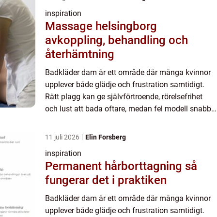
inspiration
Massage helsingborg
avkoppling, behandling och
återhämtning
Badkläder dam är ett område där många kvinnor
upplever både glädje och frustration samtidigt.
Rätt plagg kan ge självförtroende, rörelsefrihet
och lust att bada oftare, medan fel modell snabbt
leder till obehag och osäker känsla. Genom att
välja medv...
11 juli 2026
Elin Forsberg
inspiration
Permanent hårborttagning så
fungerar det i praktiken
Badkläder dam är ett område där många kvinnor
upplever både glädje och frustration samtidigt.