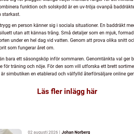
 kombinera funktion och solskydd är en uv-tröja ovanpå baddräkt
 starkast.
trygg en person känner sig i sociala situationer. En baddräkt m
iluett utan att kännas trång. Små detaljer som en mjuk, formad 
ten under en hel dag vid vatten. Genom att prova olika snitt oc
vorit som fungerar året om.
än bara ett säsongsköp inför sommaren. Genomtänkta val ger bät
för träning och nöje. För den som vill utforska ett brett sortimen
r är simbutiken en etablerad och välfylld återförsäljare online
Läs fler inlägg här
02 augusti 2026
Johan Norberg