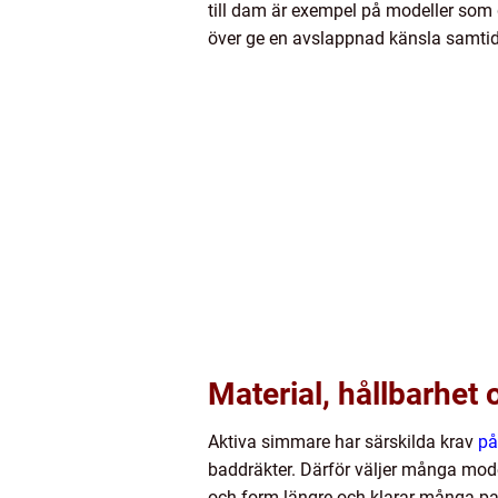
till dam är exempel på modeller som g
över ge en avslappnad känsla samtidig
Material, hållbarhet 
Aktiva simmare har särskilda krav
på
baddräkter. Därför väljer många model
och form längre och klarar många pass