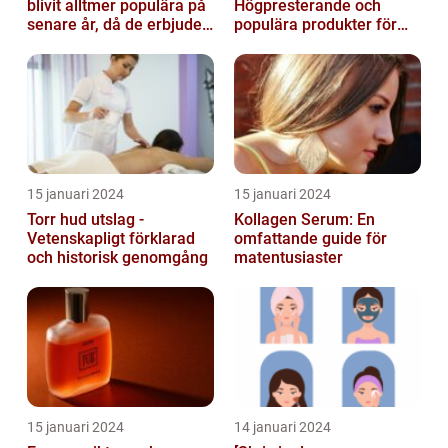
blivit alltmer populära på
Högpresterande och
senare år, då de erbjuder
populära produkter för
en bekväm och enkel
hudvård
lösni...
15 januari 2024
15 januari 2024
Torr hud utslag -
Kollagen Serum: En
Vetenskapligt förklarad
omfattande guide för
och historisk genomgång
matentusiaster
15 januari 2024
14 januari 2024