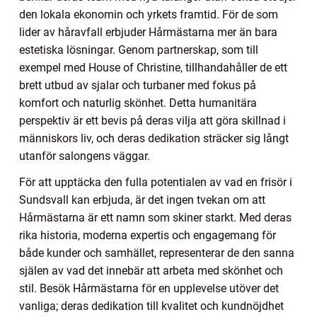
den lokala ekonomin och yrkets framtid. För de som
lider av håravfall erbjuder Hårmästarna mer än bara
estetiska lösningar. Genom partnerskap, som till
exempel med House of Christine, tillhandahåller de ett
brett utbud av sjalar och turbaner med fokus på
komfort och naturlig skönhet. Detta humanitära
perspektiv är ett bevis på deras vilja att göra skillnad i
människors liv, och deras dedikation sträcker sig långt
utanför salongens väggar.
För att upptäcka den fulla potentialen av vad en frisör i
Sundsvall kan erbjuda, är det ingen tvekan om att
Hårmästarna är ett namn som skiner starkt. Med deras
rika historia, moderna expertis och engagemang för
både kunder och samhället, representerar de den sanna
själen av vad det innebär att arbeta med skönhet och
stil. Besök Hårmästarna för en upplevelse utöver det
vanliga; deras dedikation till kvalitet och kundnöjdhet