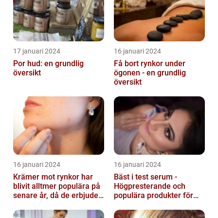
17 januari 2024
16 januari 2024
Por hud: en grundlig
Få bort rynkor under
översikt
ögonen - en grundlig
översikt
16 januari 2024
16 januari 2024
Krämer mot rynkor har
Bäst i test serum -
blivit alltmer populära på
Högpresterande och
senare år, då de erbjuder
populära produkter för
en bekväm och enkel
hudvård
lösni...