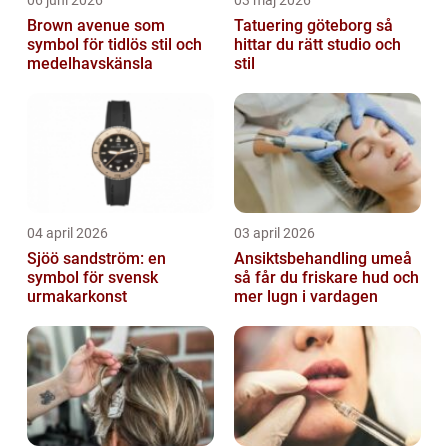
06 juni 2026
03 maj 2026
Brown avenue som
Tatuering göteborg så
symbol för tidlös stil och
hittar du rätt studio och
medelhavskänsla
stil
04 april 2026
03 april 2026
Sjöö sandström: en
Ansiktsbehandling umeå
symbol för svensk
så får du friskare hud och
urmakarkonst
mer lugn i vardagen