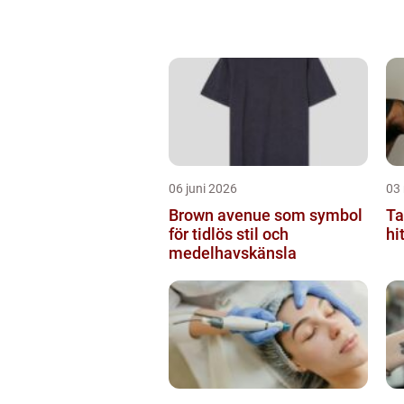
06 juni 2026
03
Brown avenue som symbol
Ta
för tidlös stil och
hi
medelhavskänsla