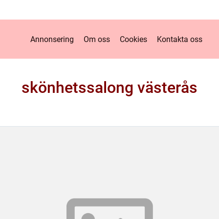
Annonsering
Om oss
Cookies
Kontakta oss
skönhetssalong västerås