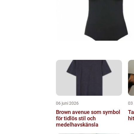
06 juni 2026
03
Brown avenue som symbol
Ta
för tidlös stil och
hi
medelhavskänsla