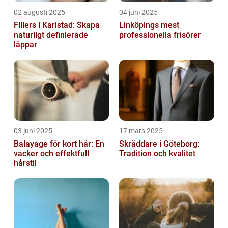
02 augusti 2025
04 juni 2025
Fillers i Karlstad: Skapa
Linköpings mest
naturligt definierade
professionella frisörer
läppar
03 juni 2025
17 mars 2025
Balayage för kort hår: En
Skräddare i Göteborg:
vacker och effektfull
Tradition och kvalitet
hårstil