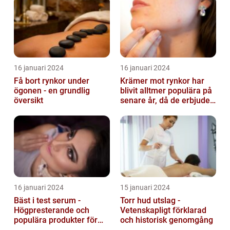
16 januari 2024
16 januari 2024
Få bort rynkor under
Krämer mot rynkor har
ögonen - en grundlig
blivit alltmer populära på
översikt
senare år, då de erbjuder
en bekväm och enkel
lösni...
16 januari 2024
15 januari 2024
Bäst i test serum -
Torr hud utslag -
Högpresterande och
Vetenskapligt förklarad
populära produkter för
och historisk genomgång
hudvård