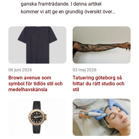
ganska framträdande. I denna artikel
kommer vi att ge en grundlig översikt över
rynkor i pannan och diskutera olika typer av
rynkor som finns, samt deras popularitet o...
06 juni 2026
03 maj 2026
Brown avenue som
Tatuering göteborg så
symbol för tidlös stil och
hittar du rätt studio och
medelhavskänsla
stil