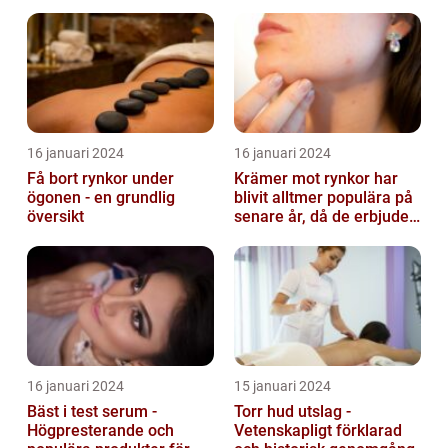
16 januari 2024
16 januari 2024
Få bort rynkor under
Krämer mot rynkor har
ögonen - en grundlig
blivit alltmer populära på
översikt
senare år, då de erbjuder
en bekväm och enkel
lösni...
16 januari 2024
15 januari 2024
Bäst i test serum -
Torr hud utslag -
Högpresterande och
Vetenskapligt förklarad