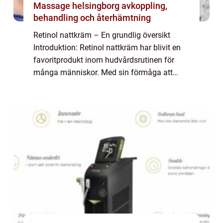
Massage helsingborg avkoppling,
behandling och återhämtning
Retinol nattkräm – En grundlig översikt
Introduktion: Retinol nattkräm har blivit en
favoritprodukt inom hudvårdsrutinen för
många människor. Med sin förmåga att
förbättra hudens kvalitet och minska
ålderstecken har den blivit ett viktigt tills...