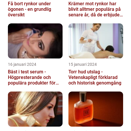
Få bort rynkor under
Krämer mot rynkor har
ögonen - en grundlig
blivit alltmer populära på
översikt
senare år, då de erbjuder
en bekväm och enkel
lösni...
16 januari 2024
15 januari 2024
Bäst i test serum -
Torr hud utslag -
Högpresterande och
Vetenskapligt förklarad
populära produkter för
och historisk genomgång
hudvård