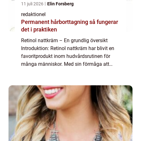
11 juli 2026
Elin Forsberg
redaktionel
Permanent hårborttagning så fungerar
det i praktiken
Retinol nattkräm – En grundlig översikt
Introduktion: Retinol nattkräm har blivit en
favoritprodukt inom hudvårdsrutinen för
många människor. Med sin förmåga att
förbättra hudens kvalitet och minska
ålderstecken har den blivit ett viktigt tills...