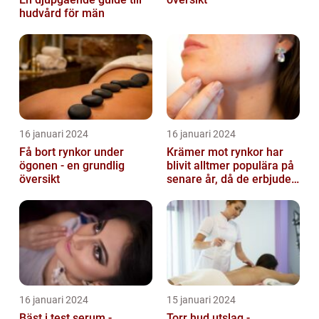
hudvård för män
16 januari 2024
16 januari 2024
Få bort rynkor under
Krämer mot rynkor har
ögonen - en grundlig
blivit alltmer populära på
översikt
senare år, då de erbjuder
en bekväm och enkel
lösni...
16 januari 2024
15 januari 2024
Bäst i test serum -
Torr hud utslag -