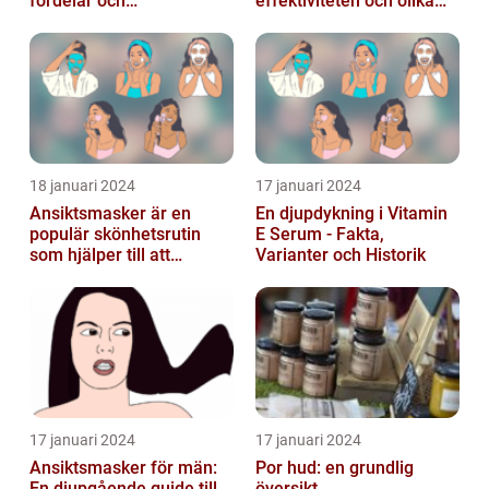
fördelar och
effektiviteten och olika
användningsområden
alternativ
18 januari 2024
17 januari 2024
Ansiktsmasker är en
En djupdykning i Vitamin
populär skönhetsrutin
E Serum - Fakta,
som hjälper till att
Varianter och Historik
återfukta och vårda
huden
17 januari 2024
17 januari 2024
Ansiktsmasker för män:
Por hud: en grundlig
En djupgående guide till
översikt