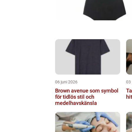
06 juni 2026
03
Brown avenue som symbol
Ta
för tidlös stil och
hi
medelhavskänsla