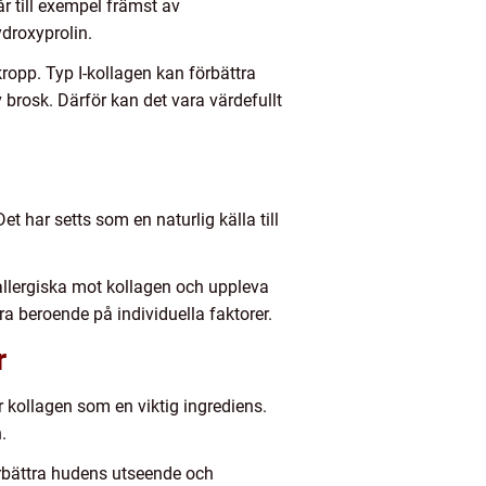
r till exempel främst av
droxyprolin.
kropp. Typ I-kollagen kan förbättra
 brosk. Därför kan det vara värdefullt
et har setts som en naturlig källa till
allergiska mot kollagen och uppleva
a beroende på individuella faktorer.
r
r kollagen som en viktig ingrediens.
.
rbättra hudens utseende och