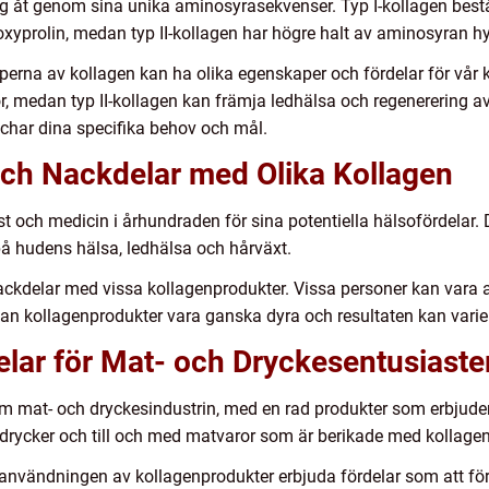
sig åt genom sina unika aminosyrasekvenser. Typ I-kollagen bestå
oxyprolin, medan typ II-kollagen har högre halt av aminosyran hy
 typerna av kollagen kan ha olika egenskaper och fördelar för vår 
r, medan typ II-kollagen kan främja ledhälsa och regenerering av
tchar dina specifika behov och mål.
och Nackdelar med Olika Kollagen
st och medicin i århundraden för sina potentiella hälsofördelar. D
på hudens hälsa, ledhälsa och hårväxt.
ackdelar med vissa kollagenprodukter. Vissa personer kan vara 
n kollagenprodukter vara ganska dyra och resultaten kan varier
elar för Mat- och Dryckesentusiaste
nom mat- och dryckesindustrin, med en rad produkter som erbjude
r, drycker och till och med matvaror som är berikade med kollagen
 användningen av kollagenprodukter erbjuda fördelar som att fö