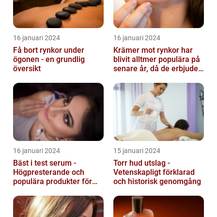
16 januari 2024
16 januari 2024
Få bort rynkor under
Krämer mot rynkor har
ögonen - en grundlig
blivit alltmer populära på
översikt
senare år, då de erbjuder
en bekväm och enkel
lösni...
16 januari 2024
15 januari 2024
Bäst i test serum -
Torr hud utslag -
Högpresterande och
Vetenskapligt förklarad
populära produkter för
och historisk genomgång
hudvård