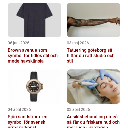
titt på vad Kalevala smycken är och de o...
06 juni 2026
03 maj 2026
Brown avenue som
Tatuering göteborg så
symbol för tidlös stil och
hittar du rätt studio och
medelhavskänsla
stil
04 april 2026
03 april 2026
Sjöö sandström: en
Ansiktsbehandling umeå
symbol för svensk
så får du friskare hud och
urmakarkonst
mer lugn i vardagen