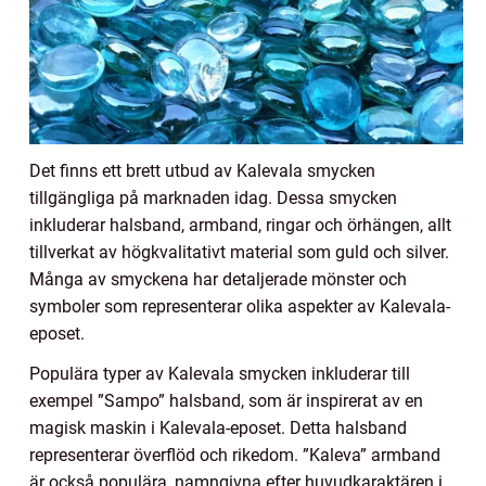
Det finns ett brett utbud av Kalevala smycken
tillgängliga på marknaden idag. Dessa smycken
inkluderar halsband, armband, ringar och örhängen, allt
tillverkat av högkvalitativt material som guld och silver.
Många av smyckena har detaljerade mönster och
symboler som representerar olika aspekter av Kalevala-
eposet.
Populära typer av Kalevala smycken inkluderar till
exempel ”Sampo” halsband, som är inspirerat av en
magisk maskin i Kalevala-eposet. Detta halsband
representerar överflöd och rikedom. ”Kaleva” armband
är också populära, namngivna efter huvudkaraktären i