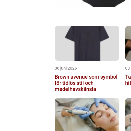
06 juni 2026
03
Brown avenue som symbol
Ta
för tidlös stil och
hi
medelhavskänsla