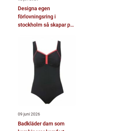
Designa egen
förlovningsring i
stockholm så skapar par
sin unika ring
09 juni 2026
Badkläder dam som