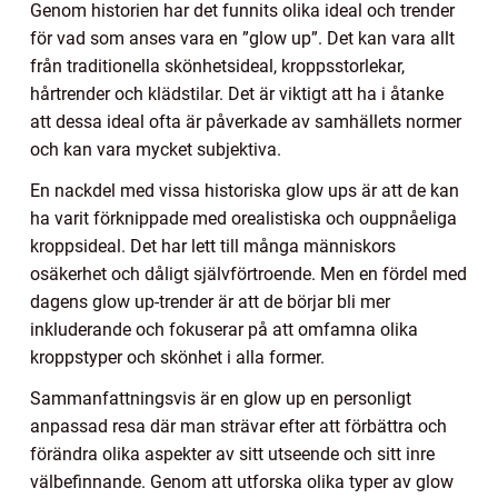
Genom historien har det funnits olika ideal och trender
för vad som anses vara en ”glow up”. Det kan vara allt
från traditionella skönhetsideal, kroppsstorlekar,
hårtrender och klädstilar. Det är viktigt att ha i åtanke
att dessa ideal ofta är påverkade av samhällets normer
och kan vara mycket subjektiva.
En nackdel med vissa historiska glow ups är att de kan
ha varit förknippade med orealistiska och ouppnåeliga
kroppsideal. Det har lett till många människors
osäkerhet och dåligt självförtroende. Men en fördel med
dagens glow up-trender är att de börjar bli mer
inkluderande och fokuserar på att omfamna olika
kroppstyper och skönhet i alla former.
Sammanfattningsvis är en glow up en personligt
anpassad resa där man strävar efter att förbättra och
förändra olika aspekter av sitt utseende och sitt inre
välbefinnande. Genom att utforska olika typer av glow