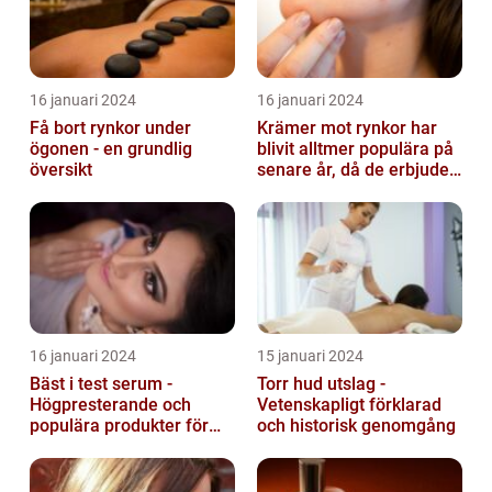
16 januari 2024
16 januari 2024
Få bort rynkor under
Krämer mot rynkor har
ögonen - en grundlig
blivit alltmer populära på
översikt
senare år, då de erbjuder
en bekväm och enkel
lösni...
16 januari 2024
15 januari 2024
Bäst i test serum -
Torr hud utslag -
Högpresterande och
Vetenskapligt förklarad
populära produkter för
och historisk genomgång
hudvård