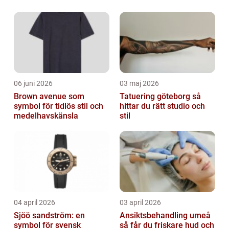
boosta sin självbild och självförtroende. I
denna artikel kommer vi att gå ...
06 juni 2026
03 maj 2026
Brown avenue som
Tatuering göteborg så
symbol för tidlös stil och
hittar du rätt studio och
medelhavskänsla
stil
04 april 2026
03 april 2026
Sjöö sandström: en
Ansiktsbehandling umeå
symbol för svensk
så får du friskare hud och