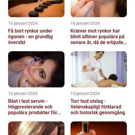
16 januari 2024
16 januari 2024
Få bort rynkor under
Krämer mot rynkor har
ögonen - en grundlig
blivit alltmer populära på
översikt
senare år, då de erbjuder
en bekväm och enkel
lösni...
16 januari 2024
15 januari 2024
Bäst i test serum -
Torr hud utslag -
Högpresterande och
Vetenskapligt förklarad
populära produkter för
och historisk genomgång
hudvård