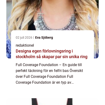
02 juli 2026
Eva Sjöberg
redaktionel
Designa egen förlovningsring i
stockholm så skapar par sin unika ring
Full Coverage Foundation – En guide till
perfekt täckning för en felfri bas Översikt
över Full Coverage Foundation Full
Coverage Foundation är en typ av
foundation som erbjuder en stark täckning
för att ge en felfri, jämn och naturlig bas.
Den ...