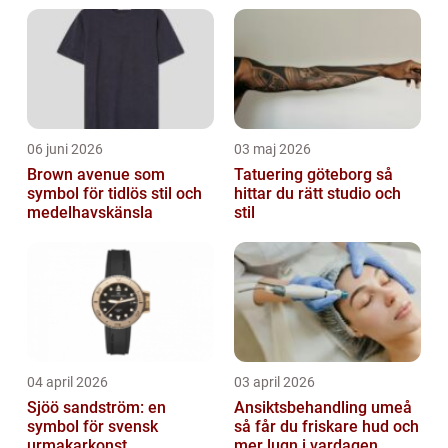
för att ge en felfri, jämn och naturlig bas.
Den ...
06 juni 2026
03 maj 2026
Brown avenue som
Tatuering göteborg så
symbol för tidlös stil och
hittar du rätt studio och
medelhavskänsla
stil
04 april 2026
03 april 2026
Sjöö sandström: en
Ansiktsbehandling umeå
symbol för svensk
så får du friskare hud och
urmakarkonst
mer lugn i vardagen