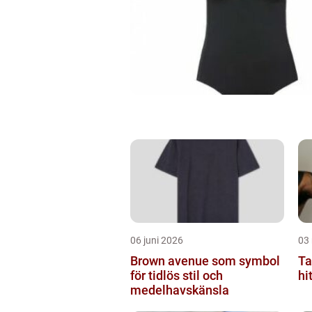
06 juni 2026
03
Brown avenue som symbol
Ta
för tidlös stil och
hi
medelhavskänsla