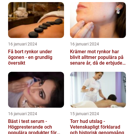
16 januari 2024
16 januari 2024
Få bort rynkor under
Krämer mot rynkor har
ögonen - en grundlig
blivit alltmer populära på
översikt
senare år, då de erbjuder
en bekväm och enkel
lösni...
16 januari 2024
15 januari 2024
Bäst i test serum -
Torr hud utslag -
Högpresterande och
Vetenskapligt förklarad
populära produkter för
och historisk genomgång