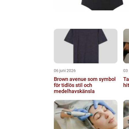
06 juni 2026
03
Brown avenue som symbol
Ta
för tidlös stil och
hi
medelhavskänsla