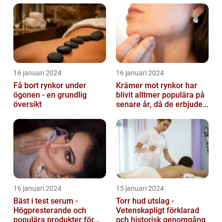
16 januari 2024
16 januari 2024
Få bort rynkor under
Krämer mot rynkor har
ögonen - en grundlig
blivit alltmer populära på
översikt
senare år, då de erbjuder
en bekväm och enkel
lösni...
16 januari 2024
15 januari 2024
Bäst i test serum -
Torr hud utslag -
Högpresterande och
Vetenskapligt förklarad
populära produkter för
och historisk genomgång