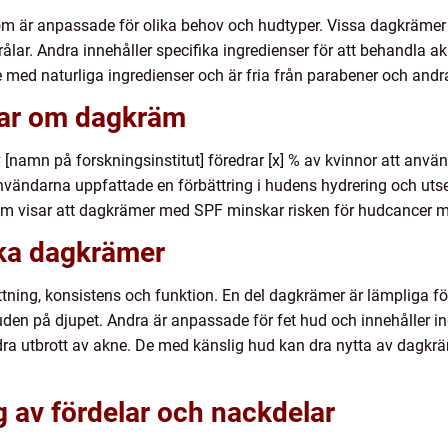
om är anpassade för olika behov och hudtyper. Vissa dagkrämer 
lar. Andra innehåller specifika ingredienser för att behandla ak
ed naturliga ingredienser och är fria från parabener och andra
gar om dagkräm
v [namn på forskningsinstitut] föredrar [x] % av kvinnor att a
nvändarna uppfattade en förbättring i hudens hydrering och uts
om visar att dagkrämer med SPF minskar risken för hudcancer m
ika dagkrämer
ning, konsistens och funktion. En del dagkrämer är lämpliga för
den på djupet. Andra är anpassade för fet hud och innehåller in
indra utbrott av akne. De med känslig hud kan dra nytta av dag
 av fördelar och nackdelar