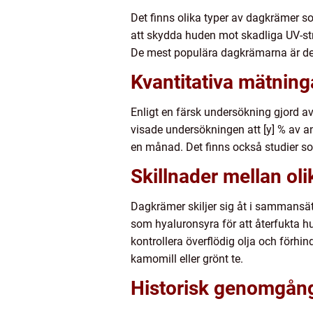
Det finns olika typer av dagkrämer s
att skydda huden mot skadliga UV-strå
De mest populära dagkrämarna är de m
Kvantitativa mätnin
Enligt en färsk undersökning gjord a
visade undersökningen att [y] % av a
en månad. Det finns också studier s
Skillnader mellan ol
Dagkrämer skiljer sig åt i sammansätt
som hyaluronsyra för att återfukta hu
kontrollera överflödig olja och förh
kamomill eller grönt te.
Historisk genomgång