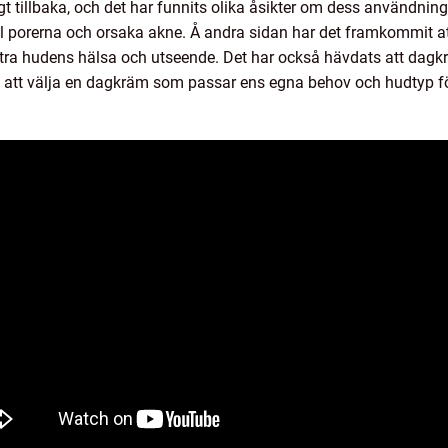
t tillbaka, och det har funnits olika åsikter om dess användning
ill porerna och orsaka akne. Å andra sidan har det framkommit a
ttra hudens hälsa och utseende. Det har också hävdats att dagk
gt att välja en dagkräm som passar ens egna behov och hudtyp fö