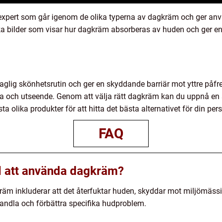
xpert som går igenom de olika typerna av dagkräm och ger använ
ka bilder som visar hur dagkräm absorberas av huden och ger en 
glig skönhetsrutin och ger en skyddande barriär mot yttre påf
sa och utseende. Genom att välja rätt dagkräm kan du uppnå en 
ta olika produkter för att hitta det bästa alternativet för din pe
FAQ
d att använda dagkräm?
äm inkluderar att det återfuktar huden, skyddar mot miljömäss
behandla och förbättra specifika hudproblem.