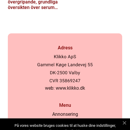
övergripande, grundliga
översikten över serum
här]
Adress
web:
www.klikko.dk
Menu
Annonsering
Om oss
På vores website bruges cookies til at huske dine indstillinger,
Cookies