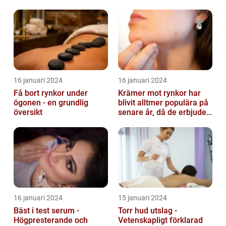
16 januari 2024
16 januari 2024
Få bort rynkor under
Krämer mot rynkor har
ögonen - en grundlig
blivit alltmer populära på
översikt
senare år, då de erbjuder
en bekväm och enkel
lösni...
16 januari 2024
15 januari 2024
Bäst i test serum -
Torr hud utslag -
Högpresterande och
Vetenskapligt förklarad