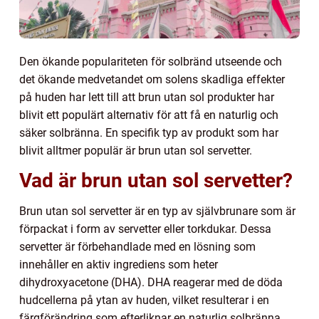
Den ökande populariteten för solbränd utseende och
det ökande medvetandet om solens skadliga effekter
på huden har lett till att brun utan sol produkter har
blivit ett populärt alternativ för att få en naturlig och
säker solbränna. En specifik typ av produkt som har
blivit alltmer populär är brun utan sol servetter.
Vad är brun utan sol servetter?
Brun utan sol servetter är en typ av självbrunare som är
förpackat i form av servetter eller torkdukar. Dessa
servetter är förbehandlade med en lösning som
innehåller en aktiv ingrediens som heter
dihydroxyacetone (DHA). DHA reagerar med de döda
hudcellerna på ytan av huden, vilket resulterar i en
färgförändring som efterliknar en naturlig solbränna.