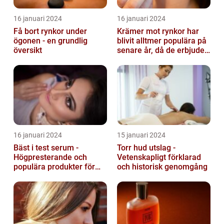
16 januari 2024
16 januari 2024
Få bort rynkor under
Krämer mot rynkor har
ögonen - en grundlig
blivit alltmer populära på
översikt
senare år, då de erbjuder
en bekväm och enkel
lösni...
16 januari 2024
15 januari 2024
Bäst i test serum -
Torr hud utslag -
Högpresterande och
Vetenskapligt förklarad
populära produkter för
och historisk genomgång
hudvård