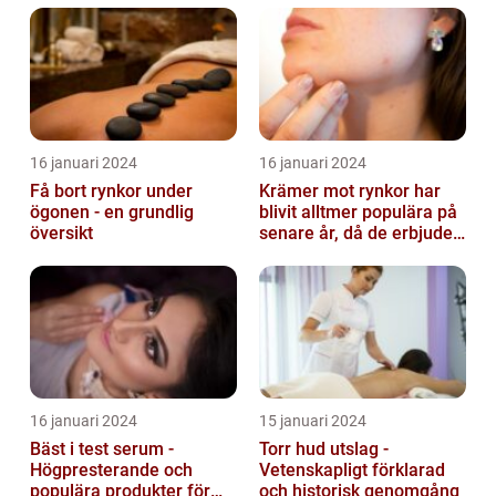
16 januari 2024
16 januari 2024
Få bort rynkor under
Krämer mot rynkor har
ögonen - en grundlig
blivit alltmer populära på
översikt
senare år, då de erbjuder
en bekväm och enkel
lösni...
16 januari 2024
15 januari 2024
Bäst i test serum -
Torr hud utslag -
Högpresterande och
Vetenskapligt förklarad
populära produkter för
och historisk genomgång