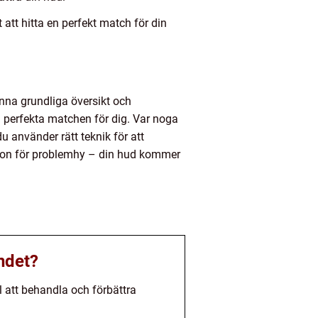
att hitta en perfekt match för din
nna grundliga översikt och
n perfekta matchen för dig. Var noga
u använder rätt teknik för att
dation för problemhy – din hud kommer
åndet?
l att behandla och förbättra