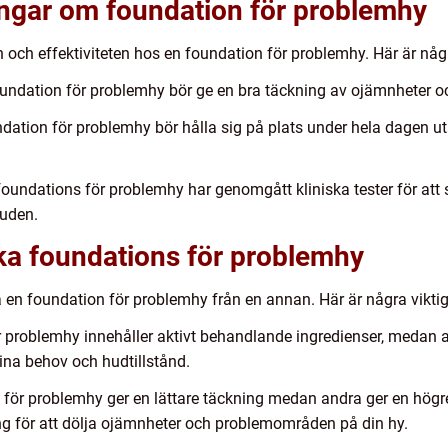
ingar om foundation för problemhy
ten och effektiviteten hos en foundation för problemhy. Här är nå
oundation för problemhy bör ge en bra täckning av ojämnheter
ation för problemhy bör hålla sig på plats under hela dagen uta
 foundations för problemhy har genomgått kliniska tester för att s
uden.
ika foundations för problemhy
ja en foundation för problemhy från en annan. Här är några viktig
r problemhy innehåller aktivt behandlande ingredienser, medan an
ina behov och hudtillstånd.
ör problemhy ger en lättare täckning medan andra ger en högre t
ing för att dölja ojämnheter och problemområden på din hy.