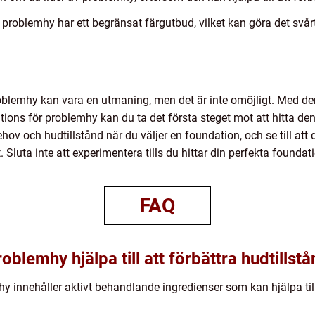
oblemhy har ett begränsat färgutbud, vilket kan göra det svårt 
roblemhy kan vara en utmaning, men det är inte omöjligt. Med de
tions för problemhy kan du ta det första steget mot att hitta de
ov och hudtillstånd när du väljer en foundation, och se till att d
at. Sluta inte att experimentera tills du hittar din perfekta foun
FAQ
oblemhy hjälpa till att förbättra hudtillst
y innehåller aktivt behandlande ingredienser som kan hjälpa til