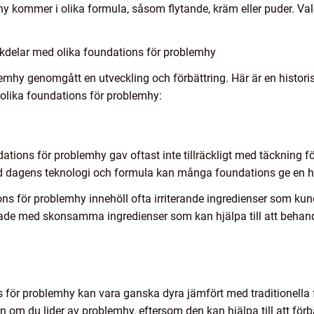
 kommer i olika formula, såsom flytande, kräm eller puder. Val
kdelar med olika foundations för problemhy
lemhy genomgått en utveckling och förbättring. Här är en histo
olika foundations för problemhy:
ations för problemhy gav oftast inte tillräckligt med täckning f
dagens teknologi och formula kan många foundations ge en hö
ons för problemhy innehöll ofta irriterande ingredienser som kun
rade med skonsamma ingredienser som kan hjälpa till att behan
s för problemhy kan vara ganska dyra jämfört med traditionella f
n om du lider av problemhy, eftersom den kan hjälpa till att förb