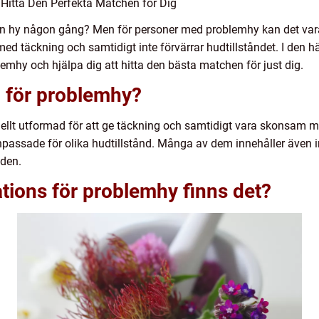
 Hitta Den Perfekta Matchen för Dig
in hy någon gång? Men för personer med problemhy kan det vara
med täckning och samtidigt inte förvärrar hudtillståndet. I den h
lemhy och hjälpa dig att hitta den bästa matchen för just dig.
n för problemhy?
ellt utformad för att ge täckning och samtidigt vara skonsam mo
assade för olika hudtillstånd. Många av dem innehåller även ing
den.
ations för problemhy finns det?