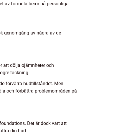
et av formula beror på personliga
risk genomgång av några av de
ör att dölja ojämnheter och
gre täckning.
de förvärra hudtillståndet. Men
dla och förbättra problemområden på
oundations. Det är dock värt att
ättra din hud.