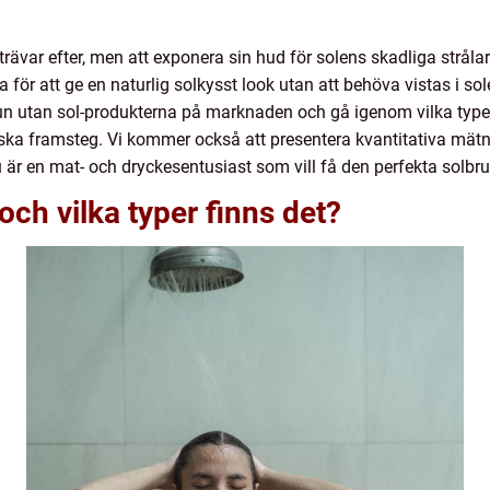
var efter, men att exponera sin hud för solens skadliga strålar är
a för att ge en naturlig solkysst look utan att behöva vistas i sol
run utan sol-produkterna på marknaden och gå igenom vilka type
riska framsteg. Vi kommer också att presentera kvantitativa mätn
 är en mat- och dryckesentusiast som vill få den perfekta solbru
och vilka typer finns det?