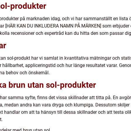
sol-produkter
-produkter på marknaden idag, och vi har sammanställt en lista 
ar [HÄR KAN DU INKLUDERA NAMN PÅ MÄRKEN] som erbjuder ett b
kolla recensioner och expertråd kan du hitta den som passar dig
ar
 utan sol-produkt har vi samlat in kvantitativa mätningar och sta
ållbarhet, appliceringstid och hur länge resultatet varar. Genom
ina behov och önskemål.
ika brun utan sol-produkter
r har samma syfte, finns det vissa skillnader att titta på. En av
era, medan andra kan vara dryga och klumpiga. Dessutom skiljer 
kt handlar om att ta hänsyn till dessa skillnader och att testa oli
t.
kdelar med brun utan sol