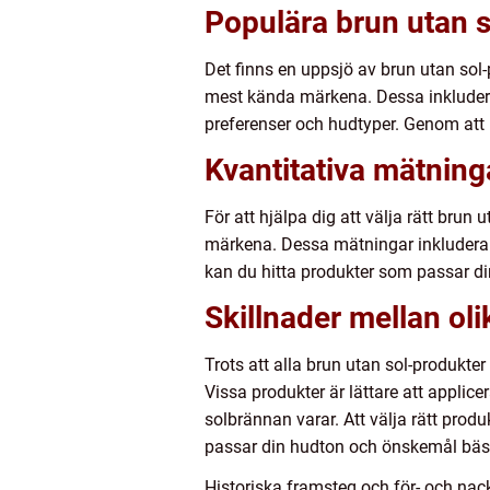
Populära brun utan 
Det finns en uppsjö av brun utan sol
mest kända märkena. Dessa inkluder
preferenser och hudtyper. Genom att 
Kvantitativa mätning
För att hjälpa dig att välja rätt brun
märkena. Dessa mätningar inkluderar h
kan du hitta produkter som passar d
Skillnader mellan ol
Trots att alla brun utan sol-produkte
Vissa produkter är lättare att applic
solbrännan varar. Att välja rätt produ
passar din hudton och önskemål bäs
Historiska framsteg och för- och nac