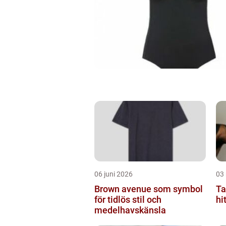
06 juni 2026
03
Brown avenue som symbol
Ta
för tidlös stil och
hi
medelhavskänsla