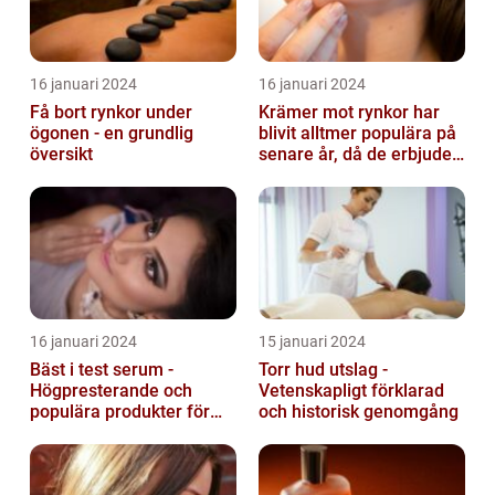
16 januari 2024
16 januari 2024
Få bort rynkor under
Krämer mot rynkor har
ögonen - en grundlig
blivit alltmer populära på
översikt
senare år, då de erbjuder
en bekväm och enkel
lösni...
16 januari 2024
15 januari 2024
Bäst i test serum -
Torr hud utslag -
Högpresterande och
Vetenskapligt förklarad
populära produkter för
och historisk genomgång
hudvård