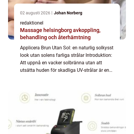
02 augusti 2026
Johan Norberg
redaktionel
Massage helsingborg avkoppling,
behandling och återhämtning
Applicera Brun Utan Sol: en naturlig solkysst
look utan solens farliga strålar Introduktion:
Att uppnå en vacker solbränna utan att
utsätta huden för skadliga UV-strålar är en
trend som har blivit allt mer populär, särskilt
bland mat- och dryckesentu...