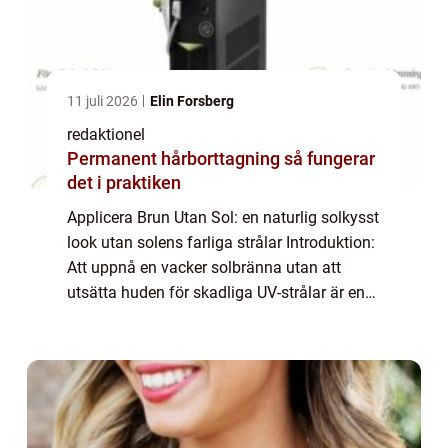
11 juli 2026
Elin Forsberg
redaktionel
Permanent hårborttagning så fungerar
det i praktiken
Applicera Brun Utan Sol: en naturlig solkysst
look utan solens farliga strålar Introduktion:
Att uppnå en vacker solbränna utan att
utsätta huden för skadliga UV-strålar är en
trend som har blivit allt mer populär, särskilt
bland mat- och dryckesentu...