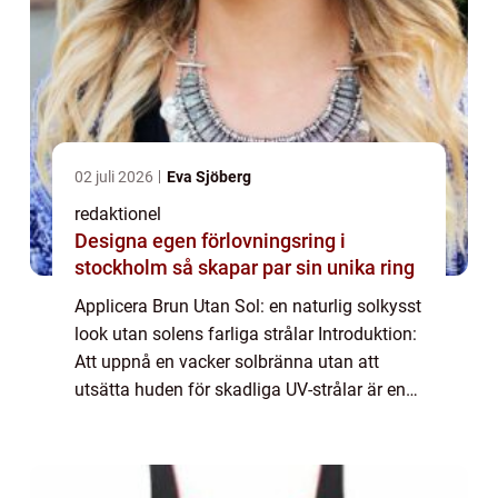
02 juli 2026
Eva Sjöberg
redaktionel
Designa egen förlovningsring i
stockholm så skapar par sin unika ring
Applicera Brun Utan Sol: en naturlig solkysst
look utan solens farliga strålar Introduktion:
Att uppnå en vacker solbränna utan att
utsätta huden för skadliga UV-strålar är en
trend som har blivit allt mer populär, särskilt
bland mat- och dryckesentu...