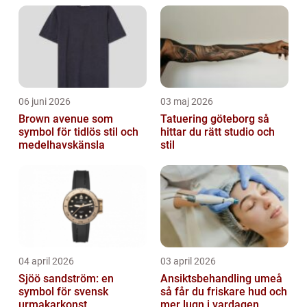
bland mat- och dryckesentu...
06 juni 2026
03 maj 2026
Brown avenue som
Tatuering göteborg så
symbol för tidlös stil och
hittar du rätt studio och
medelhavskänsla
stil
04 april 2026
03 april 2026
Sjöö sandström: en
Ansiktsbehandling umeå
symbol för svensk
så får du friskare hud och
urmakarkonst
mer lugn i vardagen