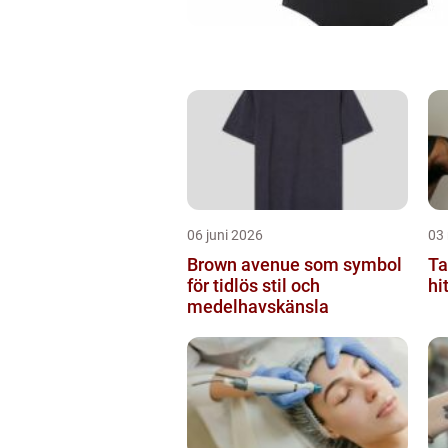
06 juni 2026
03
Brown avenue som symbol
Ta
för tidlös stil och
hi
medelhavskänsla