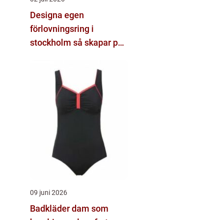
Designa egen
förlovningsring i
stockholm så skapar par
sin unika ring
09 juni 2026
Badkläder dam som