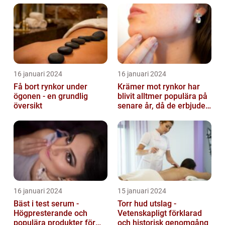
16 januari 2024
16 januari 2024
Få bort rynkor under
Krämer mot rynkor har
ögonen - en grundlig
blivit alltmer populära på
översikt
senare år, då de erbjuder
en bekväm och enkel
lösni...
16 januari 2024
15 januari 2024
Bäst i test serum -
Torr hud utslag -
Högpresterande och
Vetenskapligt förklarad
populära produkter för
och historisk genomgång