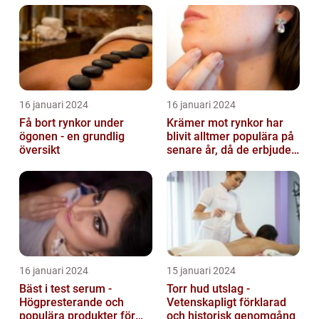
16 januari 2024
16 januari 2024
Få bort rynkor under
Krämer mot rynkor har
ögonen - en grundlig
blivit alltmer populära på
översikt
senare år, då de erbjuder
en bekväm och enkel
lösni...
16 januari 2024
15 januari 2024
Bäst i test serum -
Torr hud utslag -
Högpresterande och
Vetenskapligt förklarad
populära produkter för
och historisk genomgång